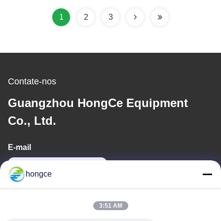
ambiente de salinagem
salgada de 40 L
com controlador
1
2
3
automático de nível de
água
Contate-nos
Guangzhou HongCe Equipment
Co., Ltd.
E-mail
iven@hjauto.com.cn
hongce
O nosso endereço
3:51 AM