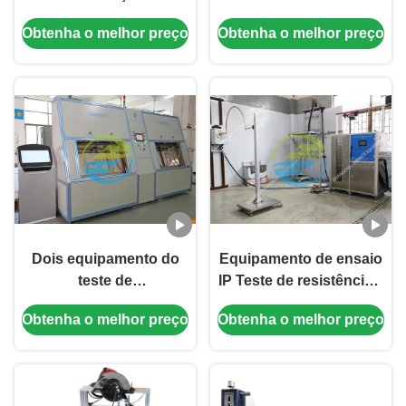
equipamento de testes
Sistema de ensaio de
Obtenha o melhor preço
Obtenha o melhor preço
do cabo UL817 com 6
vibração elétrica
estações de
funcionamento
Dois equipamento do
Equipamento de ensaio
teste de
IP Teste de resistência à
impermeabilidade do
água IEC 60529 IP1X
Obtenha o melhor preço
Obtenha o melhor preço
hélio da câmara 30s/Pc
IP6X e IPX1-IPX9
para o condensador e o
evaporador 1.5*10-5
Mbar.L/S