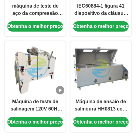
máquina de teste de
IEC60884-1 figura 41
aço da compressão
dispositivo da cláusula
300N
30,1 do recorte da alta
Obtenha o melhor preço
Obtenha o melhor preço
temperatura
Máquina de teste de
Máquina de ensaio de
salinagem 120V 60Hz
salmoura HH0813 com
fonte de alimentação
equipamento de ensaio
Obtenha o melhor preço
Obtenha o melhor preço
108L capacidade
de capacidade do
Simula com precisão
reservatório de água