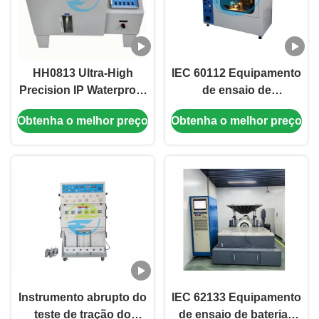
HH0813 Ultra-High
IEC 60112 Equipamento
Precision IP Waterproof
de ensaio de
Tester | Durable
inflamabilidade
Obtenha o melhor preço
Obtenha o melhor preço
Equipment for Long-
Determinação do
Term Industrial & Lab
controlo PLC CTI e PTI
Testing
Instrumento abrupto do
IEC 62133 Equipamento
teste de tração do
de ensaio de baterias