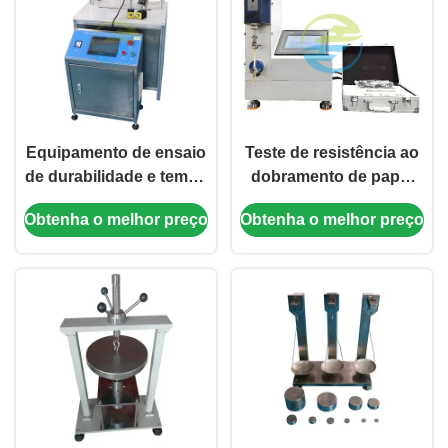
Equipamento de ensaio
Teste de resistência ao
de durabilidade e tempo
dobramento de papel
de recuperação de
de alta precisão
Obtenha o melhor preço
Obtenha o melhor preço
serras elétricas para a
Equipamento de ensaio
conformidade de
de resistência ao
segurança com a norma
dobramento conforme
IEC 60745
com a ISO/TAPPI com
servo motor