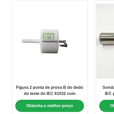
Figura 2 ponta de prova B do dedo
Sonda
do teste do IEC 61032 com
IEC 
diâmetro 125mm do defletor
Mec
Obtenha o melhor preço
O
Acesso
de 