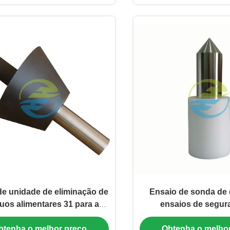
de unidade de eliminação de
Ensaio de sonda de
uos alimentares 31 para a
ensaios de segur
EC 61032 Figura 14 Ensaios
aparelhos doméstico
btenha o melhor preço
Obtenha o melho
acessibilidade de peças
com a norma IEC