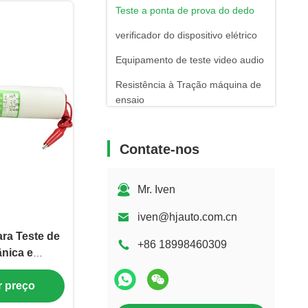
Teste a ponta de prova do dedo
verificador do dispositivo elétrico
Equipamento de teste video audio
Resistência à Tração máquina de
ensaio
Equipamento de ensaio de
bombas
Contate-nos
Verificador do interruptor
Equipamento de teste leve
Mr. Iven
máquina de soldadura automática
iven@hjauto.com.cn
ra Teste de
Laboratório de teste do
+86 18998460309
nica e
desempenho do dispositivo
e de
banco de ensaio motor
r preço
icos
Banco de ensaio do relé