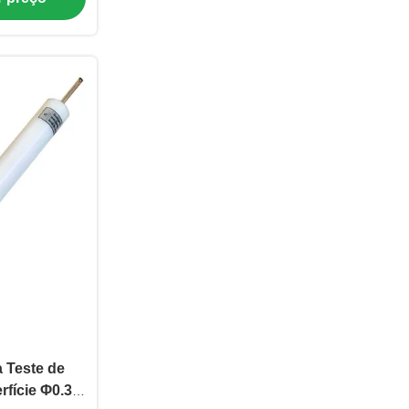
 Teste de
fície Φ0.3