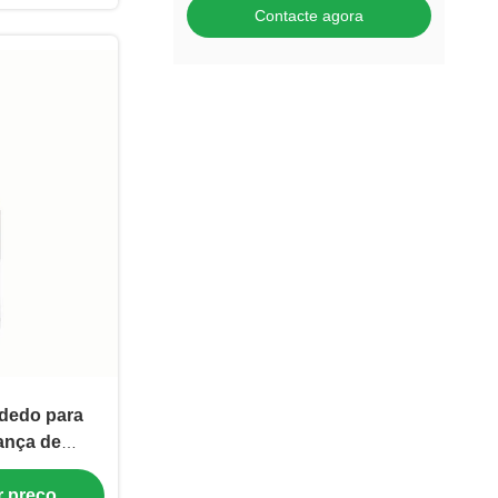
Contacte agora
 dedo para
ança de
s de acordo
r preço
 61032