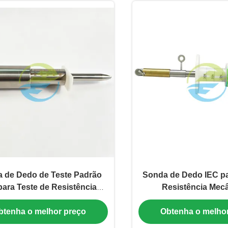
 de Dedo de Teste Padrão
Sonda de Dedo IEC pa
para Teste de Resistência
Resistência Mecâ
ânica e Proteção Contra
Acessibilidad
btenha o melhor preço
Obtenha o melho
 a Partes Perigosas – Teste
Eletrodomést
Dedo com Força de 50N