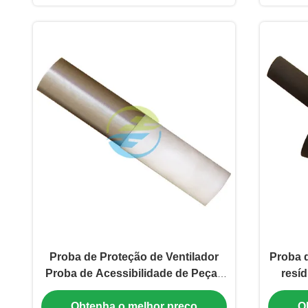
Proba de Proteção de Ventilador
Proba 
Proba de Acessibilidade de Peças
resíd
Mecânicas Perigosas Equipamento
norma I
Obtenha o melhor preço
O
de Teste IEC
de 