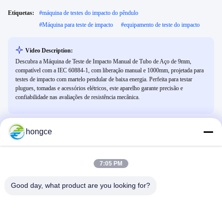
Etiquetas:
#
máquina de testes do impacto do pêndulo
#
Máquina para teste de impacto
#
equipamento de teste do impacto
Video Description:
Descubra a Máquina de Teste de Impacto Manual de Tubo de Aço de 9mm,
compatível com a IEC 60884-1, com liberação manual e 1000mm, projetada para
testes de impacto com martelo pendular de baixa energia. Perfeita para testar
plugues, tomadas e acessórios elétricos, este aparelho garante precisão e
confiabilidade nas avaliações de resistência mecânica.
hongce
Vídeos Relacionados
7:05 PM
Good day, what product are you looking for?
00:26
00:32
Solução de segurança de teste IP da
Sistema de teste de relé IEC 61850
sonda HT-I23
Smart Grid EV